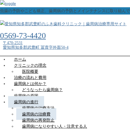
虫歯の予防やこども矯正、歯周病の予防とメインテナンスに取り組んで
0569-73-4420
〒470-2531
愛知県知多郡武豊町 冨貴字外面50-4
ホーム
クリニックの理念
医院概要
治療の流れと費用
歯周病とは何か？
どうなったら歯周病？
歯周病の原因
歯周病の進行
歯周病の治療方法
歯周病の治療費
歯周病の再発防止
歯周病になりやすい人・注意する人