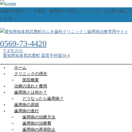
虫歯の予防やこども矯正、歯周病の予防とメインテナンスに取り組んで
います
0569-73-4420
〒470-2531
愛知県知多郡武豊町 冨貴字外面50-4
ホーム
クリニックの理念
医院概要
治療の流れと費用
歯周病とは何か？
どうなったら歯周病？
歯周病の原因
歯周病の進行
歯周病の治療方法
歯周病の治療費
歯周病の再発防止