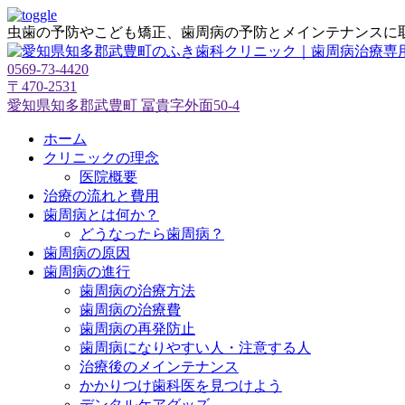
虫歯の予防やこども矯正、歯周病の予防とメインテナンスに
0569-73-4420
〒470-2531
愛知県知多郡武豊町 冨貴字外面50-4
ホーム
クリニックの理念
医院概要
治療の流れと費用
歯周病とは何か？
どうなったら歯周病？
歯周病の原因
歯周病の進行
歯周病の治療方法
歯周病の治療費
歯周病の再発防止
歯周病になりやすい人・注意する人
治療後のメインテナンス
かかりつけ歯科医を見つけよう
デンタルケアグッズ